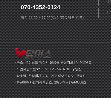
공
070-4352-0124
1
평일 11:00 ~ 17:00(토/일/공휴일은 휴무)
주소
경상남도 양산시 물금읍 증산역로177 4-12-1호
사업자등록번호
218-81-25256
대표
구명진
상호명
주식회사 미티
개인정보관리자
구명진
통신판매사업자등록번호
2023-경남양산-0386호