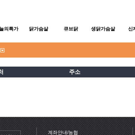
늘의특가
닭가슴살
큐브닭
생닭가슴살
신
처
주소
계좌안내/농협